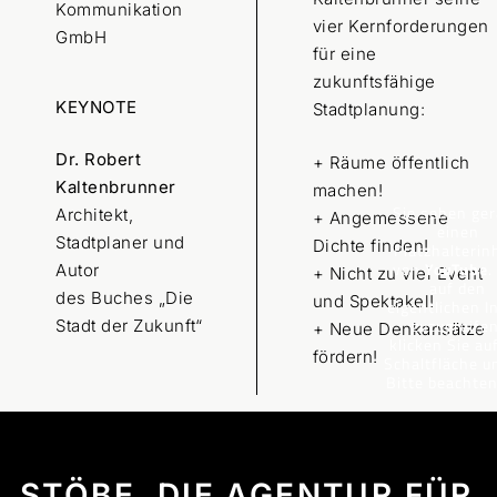
Kommunikation
vier Kernforderungen
GmbH
für eine
zukunftsfähige
KEYNOTE
Stadtplanung:
Dr. Robert
+ Räume öffentlich
Kaltenbrunner
machen!
Sie sehen ge
Architekt,
+ Angemessene
einen
Stadtplaner und
Dichte finden!
Platzhalterin
von
YouTube
Autor
+ Nicht zu viel Event
auf den
des Buches „Die
und Spektakel!
eigentlichen I
zuzugreifen
Stadt der Zukunft“
+ Neue Denkansätze
klicken Sie au
fördern!
Schaltfläche u
Bitte beachten
dass dabei D
an Drittanbie
weitergegeb
werden.
Mehr
STÖBE. DIE AGENTUR FÜR