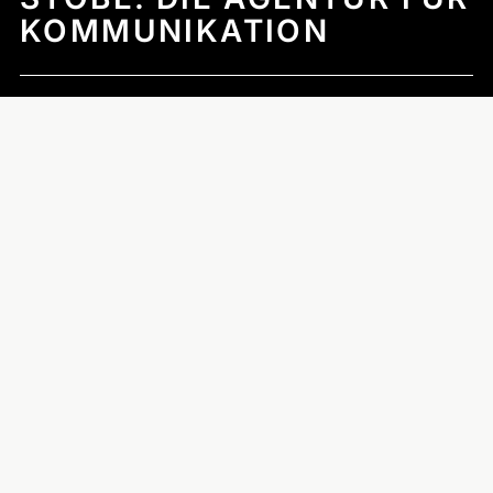
Information
KOMMUNIKATION
Inhalt
entsperre
Erforderlic
Ein persönliches und gutes Gespräch ist besser als
Service
aufwendige Wettbewerbs­präsentationen. Lernen Sie uns
akzeptiere
kennen.
und Inhalt
entsperre
Wir freuen uns auf Sie.
Menü
Social Media
Über uns
LinkedIn
Leistungen
Kunden
Aktuelles
Kontakt
Büro Berlin